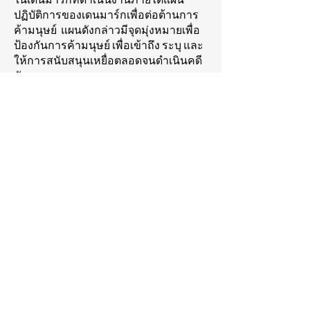
ปฏิบัติการของเดนมาร์กเพื่อต่อต้านการ
ค้ามนุษย์ แผนดังกล่าวมีจุดมุ่งหมายเพื่อ
ป้องกันการค้ามนุษย์ เพื่อเข้าถึง ระบุ และ
ให้การสนับสนุนเหยื่อตลอดจนดำเนินคดี
กับราชา
อ่านเพิ่มเติม
เริ่มปฏิบัติ
จะสนับสนุนเราได้อย่างไร?
“ฉันเป็นเพียงคนเดียว แต่ก็ยังเป็น
หนึ่งเดียว ฉันไม่สามารถทำทุก
อย่างได้ แต่ก็ยังสามารถทำบาง